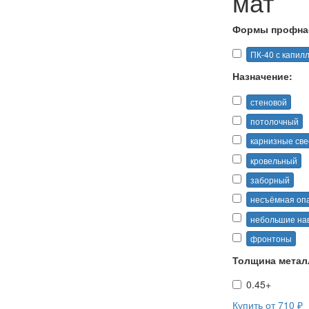
мат
Формы профна
ПК-40 с капил
Назначение:
стеновой
потолочный
карнизные св
кровельный
заборный
несъёмная оп
небольшие на
фронтоны
Толщина метал
0.45+
Купить от 710 ₽