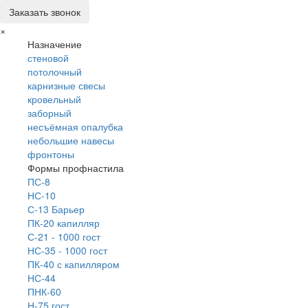
Заказать звонок
×
Назначение
стеновой
потолочный
карнизные свесы
кровельный
заборный
несъёмная опалубка
небольшие навесы
фронтоны
Формы профнастила
ПС-8
НС-10
С-13 Барьер
ПК-20 капилляр
С-21 - 1000 гост
НС-35 - 1000 гост
ПК-40 с капилляром
НС-44
ПНК-60
Н-75 гост