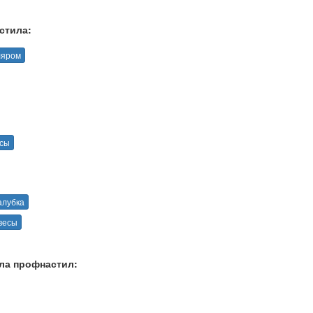
стила:
ляром
есы
алубка
весы
ла профнастил: