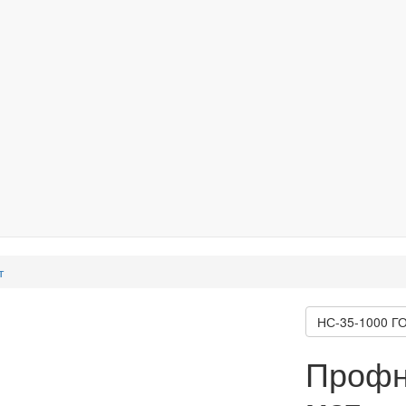
т
НС-35-1000 ГО
Профн