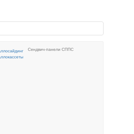
Сендвич-панели СППС
ллосайдинг
ллокассеты