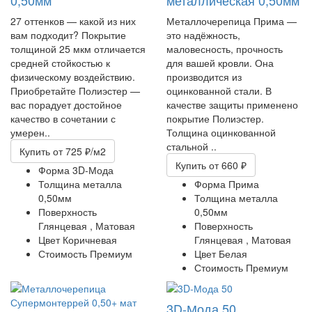
0,50мм
металлическая 0,50мм
27 оттенков — какой из них
Металлочерепица Прима —
вам подходит? Покрытие
это надёжность,
толщиной 25 мкм отличается
маловесность, прочность
средней стойкостью к
для вашей кровли. Она
физическому воздействию.
производится из
Приобретайте Полиэстер —
оцинкованной стали. В
вас порадует достойное
качестве защиты применено
качество в сочетании с
покрытие Полиэстер.
умерен..
Толщина оцинкованной
стальной ..
Купить
от 725 ₽/м2
Купить
от 660 ₽
Форма
3D-Мода
Толщина металла
Форма
Прима
0,50мм
Толщина металла
Поверхность
0,50мм
Глянцевая ,
Матовая
Поверхность
Цвет
Коричневая
Глянцевая ,
Матовая
Стоимость
Премиум
Цвет
Белая
Стоимость
Премиум
3D-Мода 50