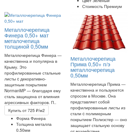
Цвет
Зеленый
Стоимость
Премиум
Металлочерепица
Финера 0,50+ мат
металочепица
толщиной 0,50мм
Металлочерепица Финера —
Металлочерепица
качественна и популярна в
Прима 0,50+ п/э
Крыму. Это
металлочерепица
профилированные стальные
0,50мм
листы c декоративно-
Металлочерепица Прима —
защитным покрытием
качественна и пользуюется
NormanMP — благодаря ему
спросом в Москве. Она
сталь защищена от влияния
представляет собой
агрессивных факторов. П..
профилированные листы из
Купить
от 725 ₽/м2
стали c полимерным
Форма
Финера
покрытием Полиэстер — оно
Толщина металла
защищает стальную основу
0,50мм
от воздействия..