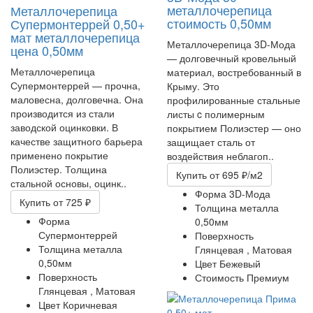
металлочерепица
Металлочерепица
стоимость 0,50мм
Супермонтеррей 0,50+
мат
металлочерепица
Металлочерепица 3D-Мода
цена 0,50мм
— долговечный кровельный
Металлочерепица
материал, востребованный в
Супермонтеррей — прочна,
Крыму. Это
маловесна, долговечна. Она
профилированные стальные
производится из стали
листы c полимерным
заводской оцинковки. В
покрытием Полиэстер — оно
качестве защитного барьера
защищает сталь от
применено покрытие
воздействия неблагоп..
Полиэстер. Толщина
Купить
от 695 ₽/м2
стальной основы, оцинк..
Форма
3D-Мода
Купить
от 725 ₽
Толщина металла
Форма
0,50мм
Супермонтеррей
Поверхность
Толщина металла
Глянцевая ,
Матовая
0,50мм
Цвет
Бежевый
Поверхность
Стоимость
Премиум
Глянцевая ,
Матовая
Цвет
Коричневая