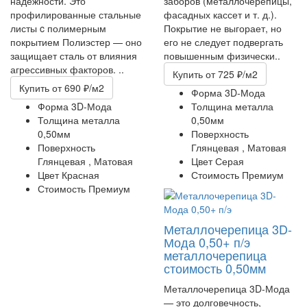
надёжности. Это
заборов (металлочерепицы,
профилированные стальные
фасадных кассет и т. д.).
листы c полимерным
Покрытие не выгорает, но
покрытием Полиэстер — оно
его не следует подвергать
защищает сталь от влияния
повышенным физически..
агрессивных факторов. ..
Купить
от 725 ₽/м2
Купить
от 690 ₽/м2
Форма
3D-Мода
Форма
3D-Мода
Толщина металла
Толщина металла
0,50мм
0,50мм
Поверхность
Поверхность
Глянцевая ,
Матовая
Глянцевая ,
Матовая
Цвет
Серая
Цвет
Красная
Стоимость
Премиум
Стоимость
Премиум
Металлочерепица 3D-
Мода 0,50+ п/э
металлочерепица
стоимость 0,50мм
Металлочерепица 3D-Мода
— это долговечность,