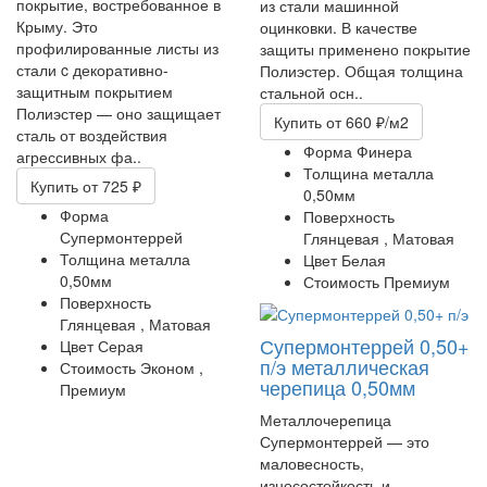
покрытие, востребованное в
из стали машинной
Крыму. Это
оцинковки. В качестве
профилированные листы из
защиты применено покрытие
стали c декоративно-
Полиэстер. Общая толщина
защитным покрытием
стальной осн..
Полиэстер — оно защищает
Купить
от 660 ₽/м2
сталь от воздействия
Форма
Финера
агрессивных фа..
Толщина металла
Купить
от 725 ₽
0,50мм
Форма
Поверхность
Супермонтеррей
Глянцевая ,
Матовая
Толщина металла
Цвет
Белая
0,50мм
Стоимость
Премиум
Поверхность
Глянцевая ,
Матовая
Супермонтеррей 0,50+
Цвет
Серая
п/э
металлическая
Стоимость
Эконом ,
черепица 0,50мм
Премиум
Металлочерепица
Супермонтеррей — это
маловесность,
износостойкость и