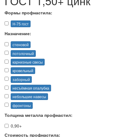
ГОСТ 1,50+ цинк
Формы профнастила:
Н-75 гост
Назначение:
стеновой
потолочный
карнизные свесы
кровельный
заборный
несъёмная опалубка
небольшие навесы
фронтоны
Толщина металла профнастил:
0,90+
Стоимость профнастила: