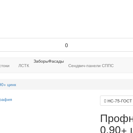
0
Заборы
Фасады
стоки
ЛСТК
Сендвич-панели СППС
90+ цинк
НС-75-ГОСТ 
Профн
0,90+ 