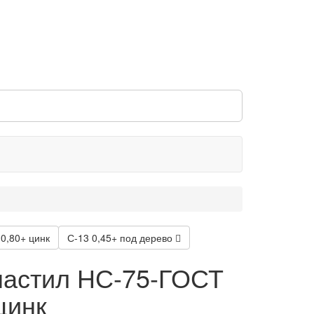
0,80+ цинк
С-13 0,45+ под дерево
астил НС-75-ГОСТ
цинк