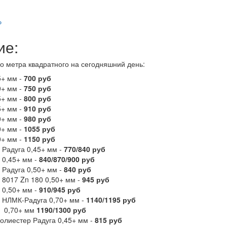
₽
ие:
о метра квадратного на сегодняшний день:
5+ мм -
700 руб
0+ мм -
750 руб
5+ мм -
800 руб
5+ мм -
910 руб
0+ мм -
980 руб
0+ мм -
1055 руб
0+ мм -
1150 руб
 Радуга 0,45+ мм -
770/840 руб
 0,45+ мм -
840/870/900 руб
 Радуга 0,50+ мм -
840 руб
 8017 Zn 180 0,50+ мм -
945 руб
 0,50+ мм -
910/945 руб
 НЛМК-Радуга 0,70+ мм -
1140/1195 руб
 0,70+ мм
1190/1300 руб
олиестер Радуга 0,45+ мм -
815 руб