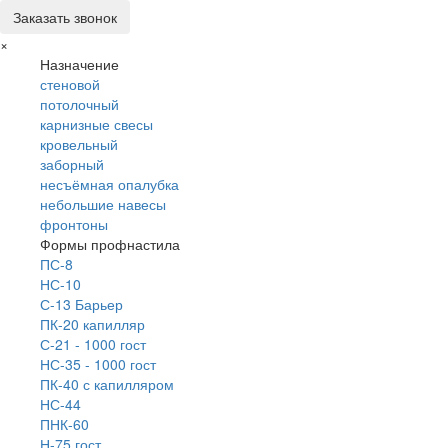
Заказать звонок
×
Назначение
стеновой
потолочный
карнизные свесы
кровельный
заборный
несъёмная опалубка
небольшие навесы
фронтоны
Формы профнастила
ПС-8
НС-10
С-13 Барьер
ПК-20 капилляр
С-21 - 1000 гост
НС-35 - 1000 гост
ПК-40 с капилляром
НС-44
ПНК-60
Н-75 гост