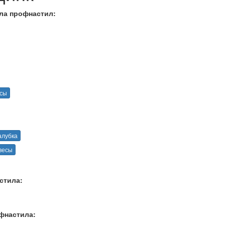
ла профнастил:
есы
алубка
весы
стила:
фнастила: