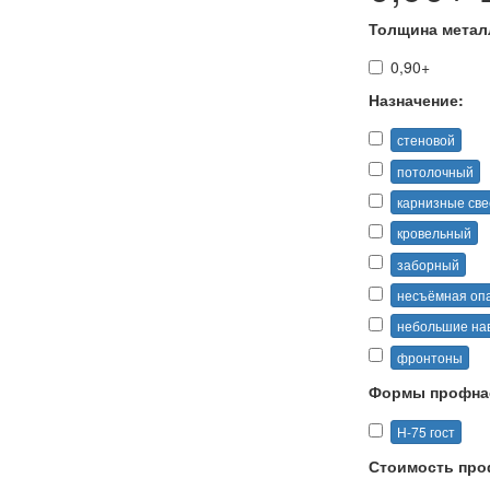
Толщина метал
0,90+
Назначение:
стеновой
потолочный
карнизные св
кровельный
заборный
несъёмная оп
небольшие на
фронтоны
Формы профна
Н-75 гост
Стоимость про