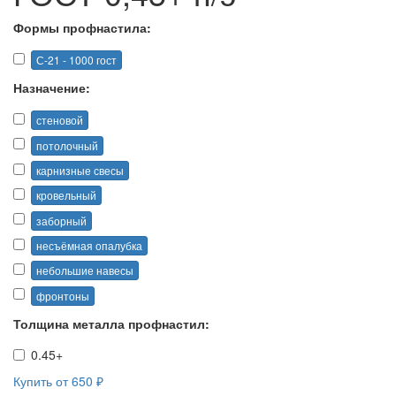
Формы профнастила:
С-21 - 1000 гост
Назначение:
стеновой
потолочный
карнизные свесы
кровельный
заборный
несъёмная опалубка
небольшие навесы
фронтоны
Толщина металла профнастил:
0.45+
Купить от 650 ₽