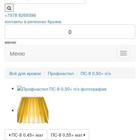
+7978 8269396
контакты в регионах Крыма
0
меню
Меню
Toggle
navigati
Всё для кровли
Профнастил
ПС-8 0,50+ п/э
ПС-8 0,45+ мат
ПС-8 0,55+ мат