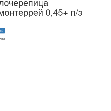
лочерепица
онтеррей 0,45+ п/э
ей
ла: