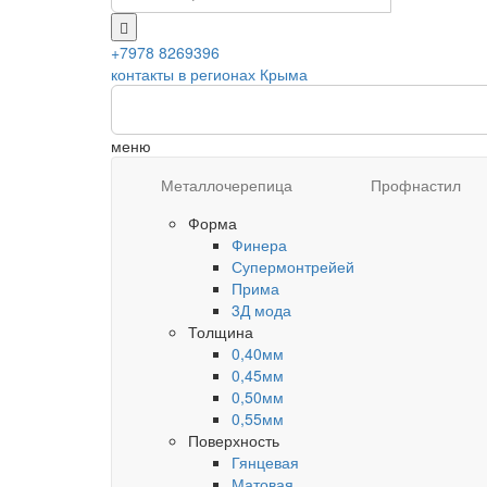
+7978 8269396
контакты в регионах Крыма
меню
Металлочерепица
Профнастил
Форма
Финера
Супермонтрейей
Прима
3Д мода
Толщина
0,40мм
0,45мм
0,50мм
0,55мм
Поверхность
Гянцевая
Матовая