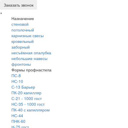
Заказать звонок
×
Назначение
стеновой
потолочный
карнизные свесы
кровельный
заборный
несъёмная опалубка
небольшие навесы
фронтоны
Формы профнастила
ПС-8
НС-10
С-13 Барьер
ПК-20 капилляр
С-21 - 1000 гост
НС-35 - 1000 гост
ПК-40 с капилляром
НС-44
ПНК-60
Н-75 гост