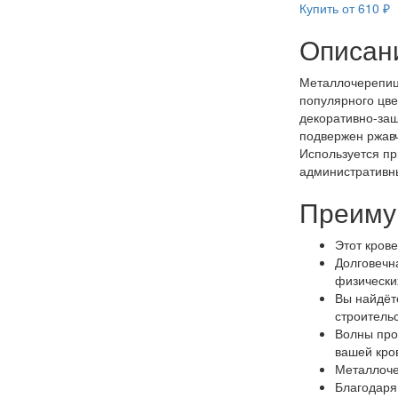
Купить от 610 ₽
Описан
Металлочерепиц
популярного цве
декоративно-защ
подвержен ржавч
Используется пр
административны
Преиму
Этот кров
Долговечн
физически
Вы найдёт
строительс
Волны про
вашей кро
Металлоче
Благодаря