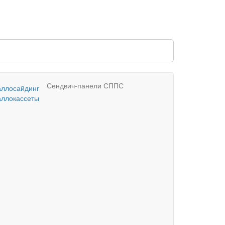
Сендвич-панели СППС
ллосайдинг
ллокассеты