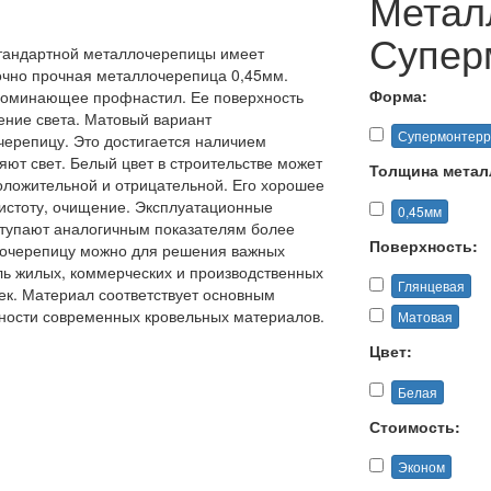
Метал
Суперм
стандартной металлочерепицы имеет
очно прочная металлочерепица 0,45мм.
Форма:
апоминающее профнастил. Ее поверхность
ение света. Матовый вариант
Супермонтерр
ерепицу. Это достигается наличием
ют свет. Белый цвет в строительстве может
Толщина метал
положительной и отрицательной. Его хорошее
чистоту, очищение. Эксплуатационные
0,45мм
ступают аналогичным показателям более
Поверхность:
лочерепицу можно для решения важных
ль жилых, коммерческих и производственных
Глянцевая
ек. Материал соответствует основным
сности современных кровельных материалов.
Матовая
Цвет:
Белая
Стоимость:
Эконом